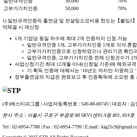
일반규격인증
30,000
70%
고부가가치인증
50,000
70%
1) 일반규격인증의 출연금 및 컨설팅소요비용 한도는【붙임2】
약체결 시 재산정
1개 기업당 동일 차수에 최대 2개 인증까지 신청 가능
일반규격인증 1개, 고부가가치인증 1개로 각각 혼합
고부가가치인증으로 신청하였으나 관리기관 확인과
일반규격인증, 고부가가치인증 전체 신청건수가 2개
사업신청기간 최대 12개월 이내(신청일 기준)에 해외규
기 획득 인증에 대해서는 ‘16년도 까지만 지원하고 
정부출연금의 지급은 완료보고 후 인증획득에 소요된 총
(주)에스티피그룹
|
사업자등록번호 : 549-88-00745
|
대표자 : 
본사 주소 : 서울시 구로구 부광로 88 SKV1센터 A동 801, 814호
Tel : 02-6954-7788
|
Fax : 02-6954-7799
|
E.mail : kig21c9@gmail.