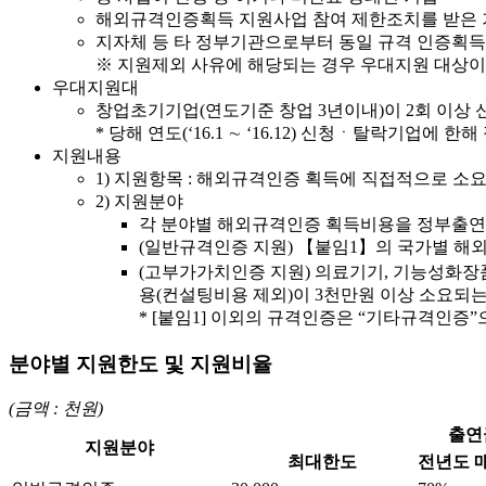
해외규격인증획득 지원사업 참여 제한조치를 받은 
지자체 등 타 정부기관으로부터 동일 규격 인증획득으
※ 지원제외 사유에 해당되는 경우 우대지원 대상이
우대지원대
창업초기기업(연도기준 창업 3년이내)이 2회 이상 
* 당해 연도(‘16.1 ∼ ‘16.12) 신청ㆍ탈락기업에 
지원내용
1) 지원항목 : 해외규격인증 획득에 직접적으로 소요
2) 지원분야
각 분야별 해외규격인증 획득비용을 정부출연금
(일반규격인증 지원) 【붙임1】의 국가별 해외규
(고부가가치인증 지원) 의료기기, 기능성화장품
용(컨설팅비용 제외)이 3천만원 이상 소요되는
* [붙임1] 이외의 규격인증은 “기타규격인
분야별 지원한도 및 지원비율
(금액 : 천원)
출연
지원분야
최대한도
전년도