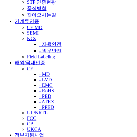
STP 인증현황
품질방침
찾아오시는길
기계류인증
CE MD
SEMI
KCs
- 자율안전
- 의무안전
Field Labeling
해외/국내인증
CE
- MD
- LVD
- EMC
- RoHS
- PED
- ATEX
- PPED
UL/NRTL
FCC
CB
UKCA
정부지원사업